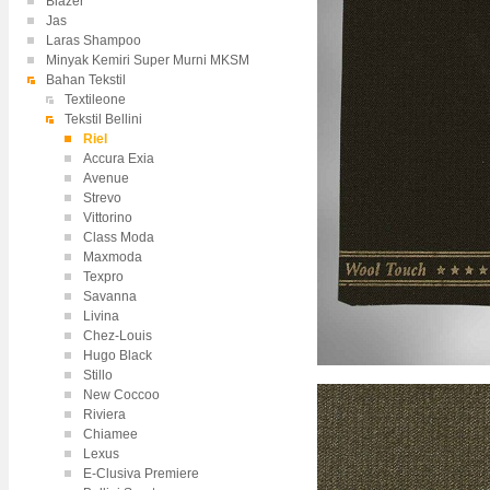
Blazer
Jas
Laras Shampoo
Minyak Kemiri Super Murni MKSM
Bahan Tekstil
Textileone
Tekstil Bellini
Riel
Accura Exia
Avenue
Strevo
Vittorino
Class Moda
Maxmoda
Texpro
Savanna
Livina
Chez-Louis
Hugo Black
Stillo
New Coccoo
Riviera
Chiamee
Lexus
E-Clusiva Premiere