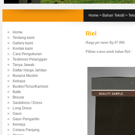
Home
>
Bahan Tekstil
>
Teks
Home
Riel
Tentang kami
Harga per meter Rp 87.000.
Gallery kami
Kontak kami
Pilihan warna untuk bahan Riel :
Cara Pengukuran
Testimoni Pelanggan
Tanya Jawab
Daftar Harga Jahitan
Busana Muslim
Kebaya
Bustier/Torso/Kamisol
Batik
Blouse
Sackdress / Dress
Long Dress
Gaun
Gaun Pengantin
Kemeja
Celana Panjang