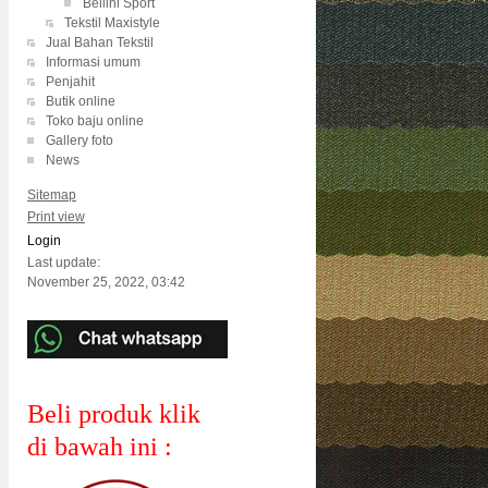
Bellini Sport
Tekstil Maxistyle
Jual Bahan Tekstil
Informasi umum
Penjahit
Butik online
Toko baju online
Gallery foto
News
Sitemap
Print view
Login
Last update:
November 25, 2022, 03:42
Beli produk klik
di bawah ini :