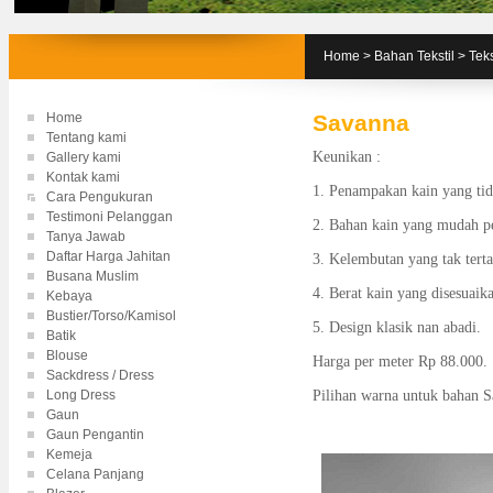
Home
>
Bahan Tekstil
>
Teks
Home
Savanna
Tentang kami
Keunikan :
Gallery kami
Kontak kami
1. Penampakan kain yang tid
Cara Pengukuran
Testimoni Pelanggan
2. Bahan kain yang mudah p
Tanya Jawab
Daftar Harga Jahitan
3. Kelembutan yang tak terta
Busana Muslim
4. Berat kain yang disesuaika
Kebaya
Bustier/Torso/Kamisol
5. Design klasik nan abadi.
Batik
Blouse
Harga per meter Rp 88.000.
Sackdress / Dress
Long Dress
Pilihan warna untuk bahan S
Gaun
Gaun Pengantin
Kemeja
Celana Panjang