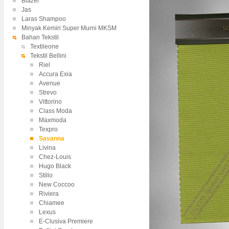
Blazer
Jas
Laras Shampoo
Minyak Kemiri Super Murni MKSM
Bahan Tekstil
Textileone
Tekstil Bellini
Riel
Accura Exia
Avenue
Strevo
Vittorino
Class Moda
Maxmoda
Texpro
Savanna
Livina
Chez-Louis
Hugo Black
Stillo
New Coccoo
Riviera
Chiamee
Lexus
E-Clusiva Premiere