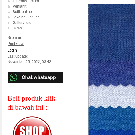
Informasi umum
Penjahit
Butik online
Toko baju online
Gallery foto
News
Sitemap
Print view
Login
Last update:
November 25, 2022, 03:42
Beli produk klik
di bawah ini :