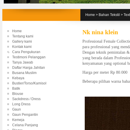
Home
>
Bahan Tekstil
>
Tex
Home
Nk nina klein
Tentang kami
Professional Female Collecti
Gallery kami
Kontak kami
para professional yang mend
Cara Pengukuran
Dengan teknik pemintalan & pr
Testimoni Pelanggan
yang berada dalam Professio
Tanya Jawab
kenyamanan yang optional b
Daftar Harga Jahitan
Harga per meter Rp 80.000
Busana Muslim
Kebaya
Beberapa pilihan warna baha
Bustier/Torso/Kamisol
Batik
Blouse
Sackdress / Dress
Long Dress
Gaun
Gaun Pengantin
Kemeja
Celana Panjang