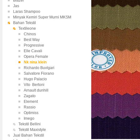
Blazer
Jas
Laras Shampoo
Minyak Kemiri Super Murni MKSM
Bahan Tekstil
Textileone
Chinos
Best Way
Progressive
Elle Cavali
Opera Female
Nk nina klein
Richardo Buvlgari
Salvatore Fiorano
Hugo Palacio
Vito Bertoni
Arnault dunhill
Zagato
Element
Rassio
Optimiss
Imego
Tekstil Bellini
Tekstil Maxistyle
Jual Bahan Tekstil