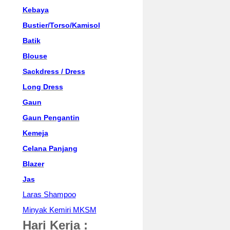
Kebaya
Bustier/Torso/Kamisol
Batik
Blouse
Sackdress / Dress
Long Dress
Gaun
Gaun Pengantin
Kemeja
Celana Panjang
Blazer
Jas
Laras Shampoo
Minyak Kemiri MKSM
Hari Kerja :