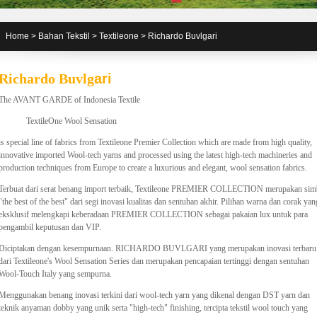
Home
>
Bahan Tekstil
>
Textileone
>
Richardo Buvlgari
Richardo Buvlg
ari
The AVANT GARDE of Indonesia Textile
TextileOne Wool Sensation
is special line of fabrics from Textileone Premier Collection which are made from high quality,
innovative imported Wool-tech yarns and processed using the latest high-tech machineries and
production techniques from Europe to create a luxurious and elegant, wool sensation fabrics.
Terbuat dari serat benang import terbaik, Textileone PREMIER COLLECTION merupakan sim
"the best of the best" dari segi inovasi kualitas dan sentuhan akhir. Pilihan warna dan corak yan
eksklusif melengkapi keberadaan PREMIER COLLECTION sebagai pakaian lux untuk para
pengambil keputusan dan VIP.
Diciptakan dengan kesempurnaan. RICHARDO BUVLGARI yang merupakan inovasi terbaru
dari Textileone's Wool Sensation Series dan merupakan pencapaian tertinggi dengan sentuhan
Wool-Touch Italy yang sempurna.
Menggunakan benang inovasi terkini dari wool-tech yarn yang dikenal dengan DST yarn dan
teknik anyaman dobby yang unik serta "high-tech" finishing, tercipta tekstil wool touch yang