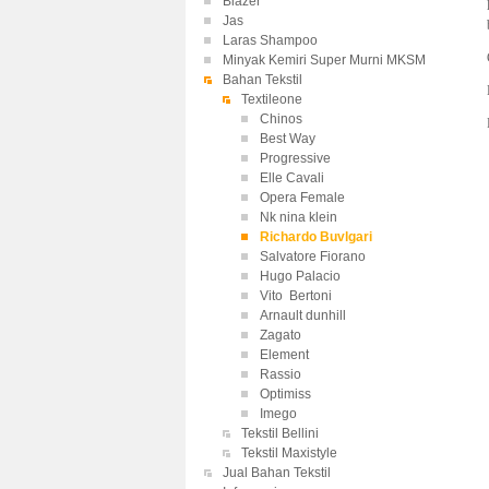
Blazer
Jas
Laras Shampoo
Minyak Kemiri Super Murni MKSM
Bahan Tekstil
Textileone
Chinos
Best Way
Progressive
Elle Cavali
Opera Female
Nk nina klein
Richardo Buvlgari
Salvatore Fiorano
Hugo Palacio
Vito Bertoni
Arnault dunhill
Zagato
Element
Rassio
Optimiss
Imego
Tekstil Bellini
Tekstil Maxistyle
Jual Bahan Tekstil