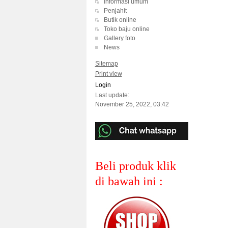
Informasi umum
Penjahit
Butik online
Toko baju online
Gallery foto
News
Sitemap
Print view
Login
Last update:
November 25, 2022, 03:42
Beli produk klik
di bawah ini :