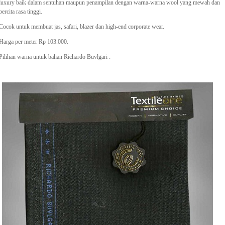
luxury baik dalam sentuhan maupun penampilan dengan warna-warna wool yang mewah dan
bercita rasa tinggi.
Cocok untuk membuat jas, safari, blazer dan high-end corporate wear.
Harga per meter Rp 103.000.
Pilihan warna untuk bahan Richardo Buvlgari :