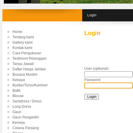
Login
Home
Login
Tentang kami
Gallery kami
Kontak kami
Cara Pengukuran
Testimoni Pelanggan
Tanya Jawab
User (optional):
Daftar Harga Jahitan
Busana Muslim
Kebaya
Password:
Bustier/Torso/Kamisol
Batik
Blouse
Sackdress / Dress
Long Dress
Gaun
Gaun Pengantin
Kemeja
Celana Panjang