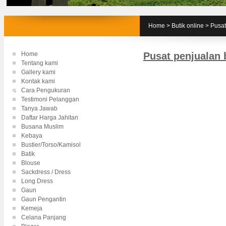
Home
>
Butik online
>
Pusat
Home
Pusat penjualan b
Tentang kami
Gallery kami
Kontak kami
Cara Pengukuran
Testimoni Pelanggan
Tanya Jawab
Daftar Harga Jahitan
Busana Muslim
Kebaya
Bustier/Torso/Kamisol
Batik
Blouse
Sackdress / Dress
Long Dress
Gaun
Gaun Pengantin
Kemeja
Celana Panjang