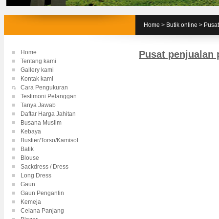
Home
>
Butik online
>
Pusat
Home
Pusat penjualan 
Tentang kami
Gallery kami
Kontak kami
Cara Pengukuran
Testimoni Pelanggan
Tanya Jawab
Daftar Harga Jahitan
Busana Muslim
Kebaya
Bustier/Torso/Kamisol
Batik
Blouse
Sackdress / Dress
Long Dress
Gaun
Gaun Pengantin
Kemeja
Celana Panjang