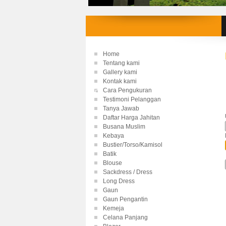
Home
Tentang kami
Gallery kami
Kontak kami
Cara Pengukuran
Testimoni Pelanggan
Tanya Jawab
Daftar Harga Jahitan
Busana Muslim
Kebaya
Bustier/Torso/Kamisol
Batik
Blouse
Sackdress / Dress
Long Dress
Gaun
Gaun Pengantin
Kemeja
Celana Panjang