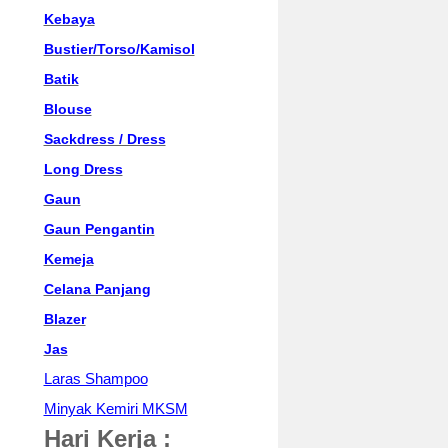
Kebaya
Bustier/Torso/Kamisol
Batik
Blouse
Sackdress / Dress
Long Dress
Gaun
Gaun Pengantin
Kemeja
Celana Panjang
Blazer
Jas
Laras Shampoo
Minyak Kemiri MKSM
Hari Kerja :