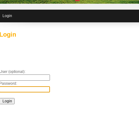
Login
Login
User (optional):
Password: