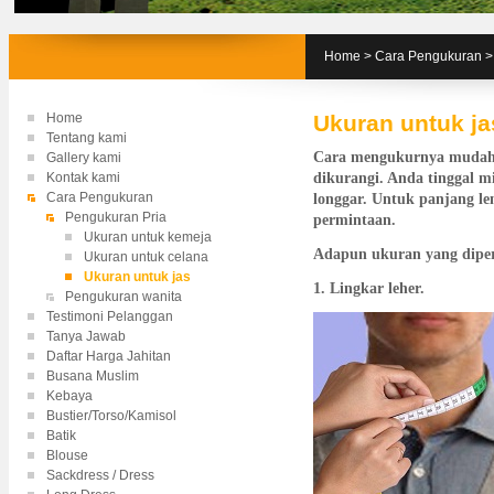
Home
>
Cara Pengukuran
Home
Ukuran untuk ja
Tentang kami
Cara mengukurnya mudah s
Gallery kami
Kontak kami
dikurangi. Anda tinggal mi
Cara Pengukuran
longgar. Untuk panjang l
Pengukuran Pria
permintaan.
Ukuran untuk kemeja
Adapun ukuran yang diperl
Ukuran untuk celana
Ukuran untuk jas
1. Lingkar leher.
Pengukuran wanita
Testimoni Pelanggan
Tanya Jawab
Daftar Harga Jahitan
Busana Muslim
Kebaya
Bustier/Torso/Kamisol
Batik
Blouse
Sackdress / Dress