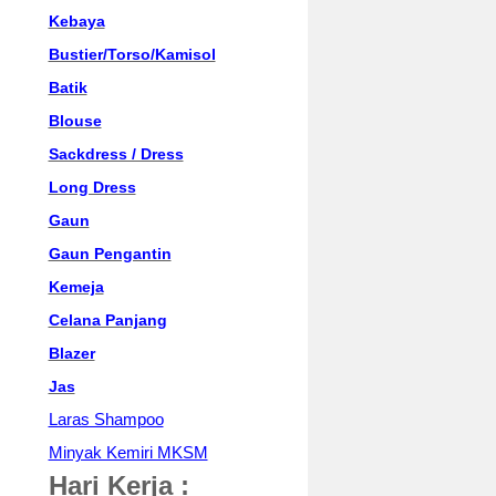
Kebaya
Bustier/Torso/Kamisol
Batik
Blouse
Sackdress / Dress
Long Dress
Gaun
Gaun Pengantin
Kemeja
Celana Panjang
Blazer
Jas
Laras Shampoo
Minyak Kemiri MKSM
Hari Kerja :