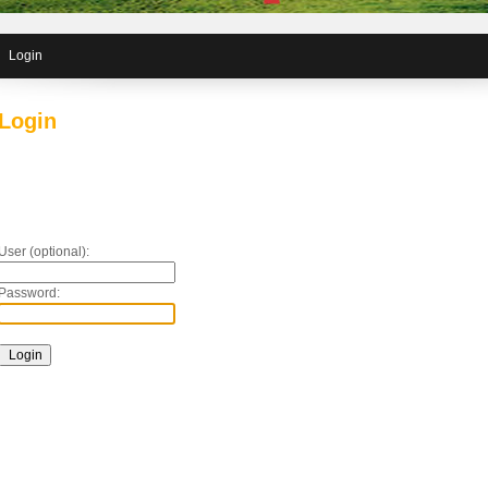
Login
Login
User (optional):
Password: