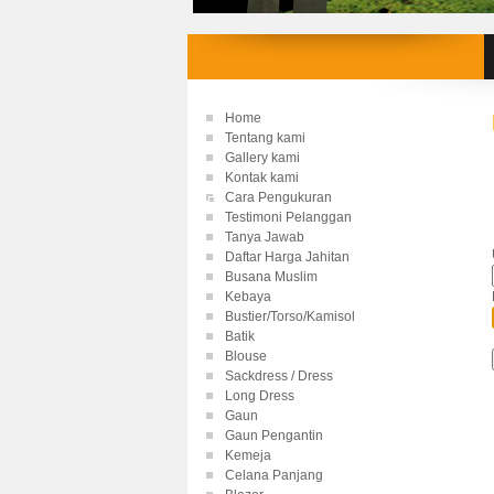
Home
Tentang kami
Gallery kami
Kontak kami
Cara Pengukuran
Testimoni Pelanggan
Tanya Jawab
Daftar Harga Jahitan
Busana Muslim
Kebaya
Bustier/Torso/Kamisol
Batik
Blouse
Sackdress / Dress
Long Dress
Gaun
Gaun Pengantin
Kemeja
Celana Panjang