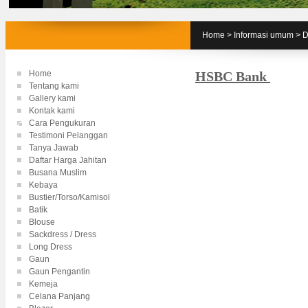
Home
>
Informasi umum
>
D
Home
HSBC Bank
Tentang kami
Gallery kami
Kontak kami
Cara Pengukuran
Testimoni Pelanggan
Tanya Jawab
Daftar Harga Jahitan
Busana Muslim
Kebaya
Bustier/Torso/Kamisol
Batik
Blouse
Sackdress / Dress
Long Dress
Gaun
Gaun Pengantin
Kemeja
Celana Panjang