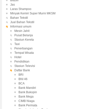
Blazer
Jas
Laras Shampoo
Minyak Kemiri Super Murni MKSM
Bahan Tekstil
Jual Bahan Tekstil
Informasi umum
Mesin Jahit
Pusat Belanja
Stasiun Kereta
Taxi
Penerbangan
Tempat Wisata
Hotel
Pendidikan
Stasiun Televisi
Daftar Bank
BRI
BNI 46
BCA
Bank Mandiri
Bank Bukopin
Bank Mega
CIMB Niaga
Bank Permata