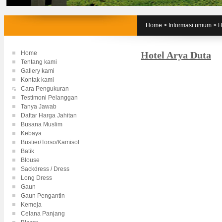
Home
>
Informasi umum
>
H
Home
Hotel Arya Duta
Tentang kami
Gallery kami
Kontak kami
Cara Pengukuran
Testimoni Pelanggan
Tanya Jawab
Daftar Harga Jahitan
Busana Muslim
Kebaya
Bustier/Torso/Kamisol
Batik
Blouse
Sackdress / Dress
Long Dress
Gaun
Gaun Pengantin
Kemeja
Celana Panjang