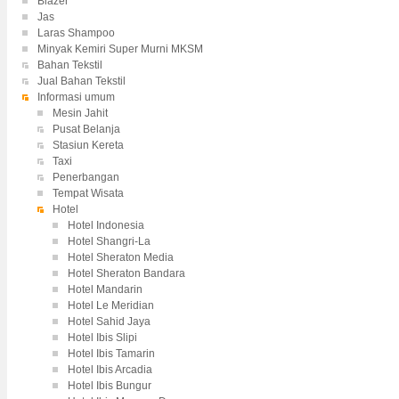
Blazer
Jas
Laras Shampoo
Minyak Kemiri Super Murni MKSM
Bahan Tekstil
Jual Bahan Tekstil
Informasi umum
Mesin Jahit
Pusat Belanja
Stasiun Kereta
Taxi
Penerbangan
Tempat Wisata
Hotel
Hotel Indonesia
Hotel Shangri-La
Hotel Sheraton Media
Hotel Sheraton Bandara
Hotel Mandarin
Hotel Le Meridian
Hotel Sahid Jaya
Hotel Ibis Slipi
Hotel Ibis Tamarin
Hotel Ibis Arcadia
Hotel Ibis Bungur