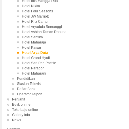
Hotel Ibis Mangga Dua
Hotel Nikko
Hotel Four Seasons
Hotel JW Marriott
Hotel Ritz Carlton
Hotel Aryaduta Semanggi
Hotel Ashton Taman Rasuna
Hotel Santika
Hotel Maharaja
Hotel Kaisar
Hotel Arya Duta
Hotel Grand Hyatt
Hotel Sari Pan Pacific
Hotel Paragon
Hotel Maharani
Pendidikan
Stasiun Televisi
Daftar Bank
Operator Telpon
Penjahit
Butik online
Toko baju online
Gallery foto
News