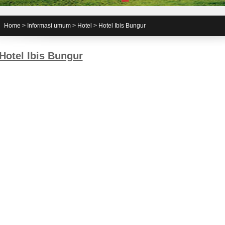
Home
>
Informasi umum
>
Hotel
>
Hotel Ibis Bungur
Hotel Ibis Bungur