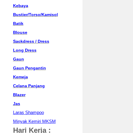
Kebaya
Bustier/Torso/Kamisol
Batik
Blouse
Sackdress / Dress
Long Dress
Gaun
Gaun Pengantin
Kemeja
Celana Panjang
Blazer
Jas
Laras Shampoo
Minyak Kemiri MKSM
Hari Kerja :