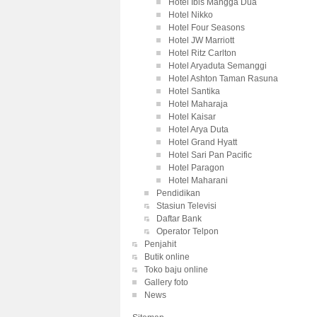
Hotel Ibis Mangga Dua
Hotel Nikko
Hotel Four Seasons
Hotel JW Marriott
Hotel Ritz Carlton
Hotel Aryaduta Semanggi
Hotel Ashton Taman Rasuna
Hotel Santika
Hotel Maharaja
Hotel Kaisar
Hotel Arya Duta
Hotel Grand Hyatt
Hotel Sari Pan Pacific
Hotel Paragon
Hotel Maharani
Pendidikan
Stasiun Televisi
Daftar Bank
Operator Telpon
Penjahit
Butik online
Toko baju online
Gallery foto
News