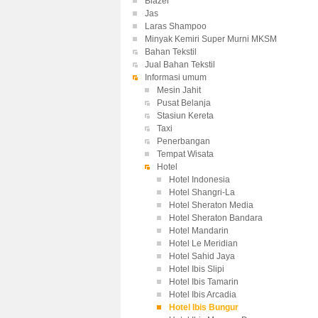
Blazer
Jas
Laras Shampoo
Minyak Kemiri Super Murni MKSM
Bahan Tekstil
Jual Bahan Tekstil
Informasi umum
Mesin Jahit
Pusat Belanja
Stasiun Kereta
Taxi
Penerbangan
Tempat Wisata
Hotel
Hotel Indonesia
Hotel Shangri-La
Hotel Sheraton Media
Hotel Sheraton Bandara
Hotel Mandarin
Hotel Le Meridian
Hotel Sahid Jaya
Hotel Ibis Slipi
Hotel Ibis Tamarin
Hotel Ibis Arcadia
Hotel Ibis Bungur