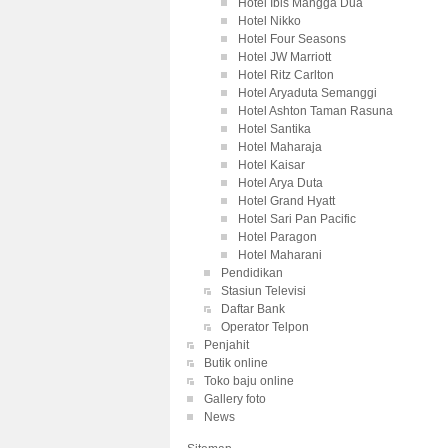
Hotel Ibis Mangga Dua
Hotel Nikko
Hotel Four Seasons
Hotel JW Marriott
Hotel Ritz Carlton
Hotel Aryaduta Semanggi
Hotel Ashton Taman Rasuna
Hotel Santika
Hotel Maharaja
Hotel Kaisar
Hotel Arya Duta
Hotel Grand Hyatt
Hotel Sari Pan Pacific
Hotel Paragon
Hotel Maharani
Pendidikan
Stasiun Televisi
Daftar Bank
Operator Telpon
Penjahit
Butik online
Toko baju online
Gallery foto
News