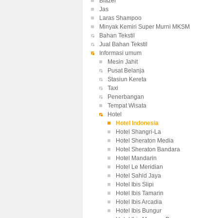
Blazer
Jas
Laras Shampoo
Minyak Kemiri Super Murni MKSM
Bahan Tekstil
Jual Bahan Tekstil
Informasi umum
Mesin Jahit
Pusat Belanja
Stasiun Kereta
Taxi
Penerbangan
Tempat Wisata
Hotel
Hotel Indonesia
Hotel Shangri-La
Hotel Sheraton Media
Hotel Sheraton Bandara
Hotel Mandarin
Hotel Le Meridian
Hotel Sahid Jaya
Hotel Ibis Slipi
Hotel Ibis Tamarin
Hotel Ibis Arcadia
Hotel Ibis Bungur