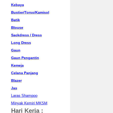
Kebaya
Bustier/Torso/Kamisol
Batik
Blouse
Sackdress / Dress
Long Dress
Gaun
Gaun Pengantin
Kemeja
Celana Panjang
Blazer
Jas
Laras Shampoo
Minyak Kemiri MKSM
Hari Kerja :