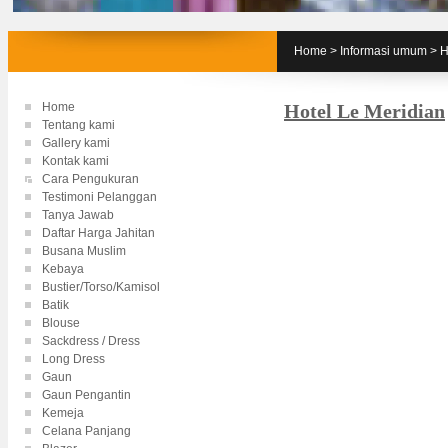
Home
>
Informasi umum
>
H
Home
Hotel Le Meridian
Tentang kami
Gallery kami
Kontak kami
Cara Pengukuran
Testimoni Pelanggan
Tanya Jawab
Daftar Harga Jahitan
Busana Muslim
Kebaya
Bustier/Torso/Kamisol
Batik
Blouse
Sackdress / Dress
Long Dress
Gaun
Gaun Pengantin
Kemeja
Celana Panjang