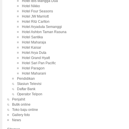
Hotel Ibis Mangga Dua
Hotel Nikko
Hotel Four Seasons
Hotel JW Marriott
Hotel Ritz Carlton
Hotel Aryaduta Semanggi
Hotel Ashton Taman Rasuna
Hotel Santika
Hotel Maharaja
Hotel Kaisar
Hotel Arya Duta
Hotel Grand Hyatt
Hotel Sari Pan Pacific
Hotel Paragon
Hotel Maharani
Pendidikan
Stasiun Televisi
Daftar Bank
Operator Telpon
Penjahit
Butik online
Toko baju online
Gallery foto
News