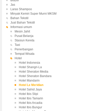
Blazer
Jas
Laras Shampoo
Minyak Kemiri Super Murni MKSM
Bahan Tekstil
Jual Bahan Tekstil
Informasi umum
Mesin Jahit
Pusat Belanja
Stasiun Kereta
Taxi
Penerbangan
Tempat Wisata
Hotel
Hotel Indonesia
Hotel Shangri-La
Hotel Sheraton Media
Hotel Sheraton Bandara
Hotel Mandarin
Hotel Le Meridian
Hotel Sahid Jaya
Hotel Ibis Slipi
Hotel Ibis Tamarin
Hotel Ibis Arcadia
Hotel Ibis Bungur