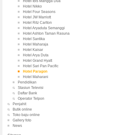
Hotel Ibis Mangga Dua
Hotel Nikko
Hotel Four Seasons
Hotel JW Marriott
Hotel Ritz Carlton
Hotel Aryaduta Semanggi
Hotel Ashton Taman Rasuna
Hotel Santika
Hotel Maharaja
Hotel Kaisar
Hotel Arya Duta
Hotel Grand Hyatt
Hotel Sari Pan Pacific
Hotel Paragon
Hotel Maharani
Pendidikan
Stasiun Televisi
Daftar Bank
Operator Telpon
Penjahit
Butik online
Toko baju online
Gallery foto
News