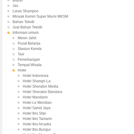
Blazer
Jas
Laras Shampoo
Minyak Kemiri Super Murni MKSM
Bahan Tekstil
Jual Bahan Tekstil
Informasi umum
Mesin Jahit
Pusat Belanja
Stasiun Kereta
Taxi
Penerbangan
Tempat Wisata
Hotel
Hotel Indonesia
Hotel Shangri-La
Hotel Sheraton Media
Hotel Sheraton Bandara
Hotel Mandarin
Hotel Le Meridian
Hotel Sahid Jaya
Hotel Ibis Slipi
Hotel Ibis Tamarin
Hotel Ibis Arcadia
Hotel Ibis Bungur