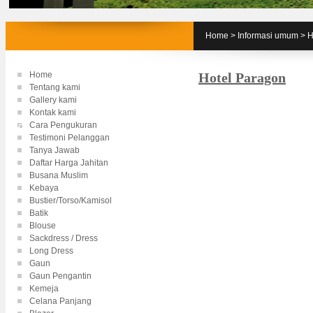
Home
>
Informasi umum
>
H
Home
Hotel Paragon
Tentang kami
Gallery kami
Kontak kami
Cara Pengukuran
Testimoni Pelanggan
Tanya Jawab
Daftar Harga Jahitan
Busana Muslim
Kebaya
Bustier/Torso/Kamisol
Batik
Blouse
Sackdress / Dress
Long Dress
Gaun
Gaun Pengantin
Kemeja
Celana Panjang