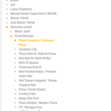
Blazer
Jas
Laras Shampoo
Minyak Kemiri Super Murni MKSM
Bahan Tekstil
Jual Bahan Tekstil
Informasi umum
Mesin Jahit
Pusat Belanja
Plaza Senayan / Senayan
Plaza
Senayan City
Plaza blok M / Blok M Plaza
Mal blok M / Blok M Mal
Blok M Square
Pasaraya blok M
Mal Pondok Indah / Pondok
Indah Mal
Mal Taman Anggrek / Taman
Anggrek Mal
Pasar Tanah Abang
Central Park
Mega Mal Pluit
Plaza Bintaro / Bintaro Plaza
ITC Mangga Dua