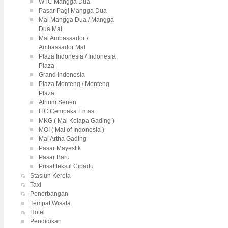
WTC Mangga Dua
Pasar Pagi Mangga Dua
Mal Mangga Dua / Mangga
Dua Mal
Mal Ambassador /
Ambassador Mal
Plaza Indonesia / Indonesia
Plaza
Grand Indonesia
Plaza Menteng / Menteng
Plaza
Atrium Senen
ITC Cempaka Emas
MKG ( Mal Kelapa Gading )
MOI ( Mal of Indonesia )
Mal Artha Gading
Pasar Mayestik
Pasar Baru
Pusat tekstil Cipadu
Stasiun Kereta
Taxi
Penerbangan
Tempat Wisata
Hotel
Pendidikan