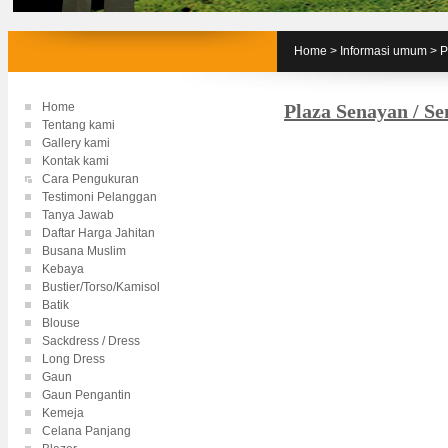
Home
>
Informasi umum
>
P
Home
Plaza Senayan / Se
Tentang kami
Gallery kami
Kontak kami
Cara Pengukuran
Testimoni Pelanggan
Tanya Jawab
Daftar Harga Jahitan
Busana Muslim
Kebaya
Bustier/Torso/Kamisol
Batik
Blouse
Sackdress / Dress
Long Dress
Gaun
Gaun Pengantin
Kemeja
Celana Panjang