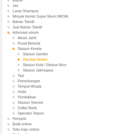
Blazer
Jas
Laras Shampoo
Minyak Kemiri Super Murni MKSM
Bahan Tekstil
Jual Bahan Tekstil
Informasi umum
Mesin Jahit
Pusat Belanja
Stasiun Kereta
Stasiun Gambir
Stasiun Senen
Stasiun Kota / Stasiun Bios
Stasiun Jatinegara
Taxi
Penerbangan
Tempat Wisata
Hotel
Pendidikan
Stasiun Televisi
Daftar Bank
Operator Telpon
Penjahit
Butik online
Toko baju online