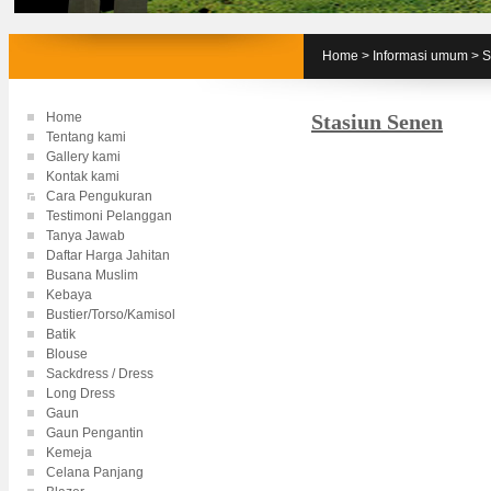
Home
>
Informasi umum
>
S
Home
Stasiun Senen
Tentang kami
Gallery kami
Kontak kami
Cara Pengukuran
Testimoni Pelanggan
Tanya Jawab
Daftar Harga Jahitan
Busana Muslim
Kebaya
Bustier/Torso/Kamisol
Batik
Blouse
Sackdress / Dress
Long Dress
Gaun
Gaun Pengantin
Kemeja
Celana Panjang