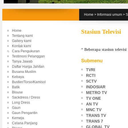
Home
>
Informasi umum
>
S
Home
Stasiun Televisi
Tentang kami
Gallery kami
Kontak kami
*
Beberapa stasiun televisi
Cara Pengukuran
Testimoni Pelanggan
Submenu
Tanya Jawab
Daftar Harga Jahitan
TVRI
Busana Muslim
RCTI
Kebaya
SCTV
Bustier/Torso/Kamisol
INDOSIAR
Batik
METRO TV
Blouse
Sackdress / Dress
TV ONE
Long Dress
AN TV
Gaun
MNC TV
Gaun Pengantin
TRANS TV
Kemeja
TRANS 7
Celana Panjang
GLOBAL TV