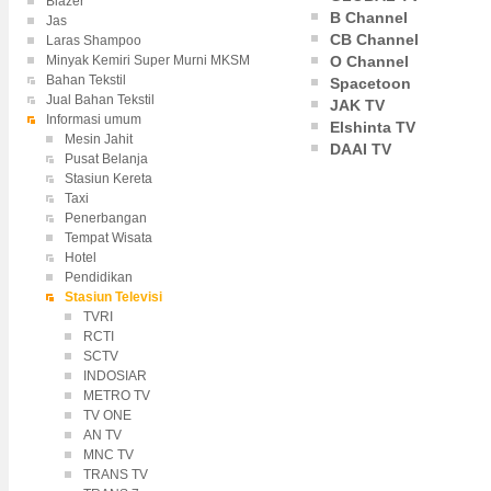
Blazer
B Channel
Jas
CB Channel
Laras Shampoo
O Channel
Minyak Kemiri Super Murni MKSM
Bahan Tekstil
Spacetoon
Jual Bahan Tekstil
JAK TV
Informasi umum
Elshinta TV
Mesin Jahit
DAAI TV
Pusat Belanja
Stasiun Kereta
Taxi
Penerbangan
Tempat Wisata
Hotel
Pendidikan
Stasiun Televisi
TVRI
RCTI
SCTV
INDOSIAR
METRO TV
TV ONE
AN TV
MNC TV
TRANS TV