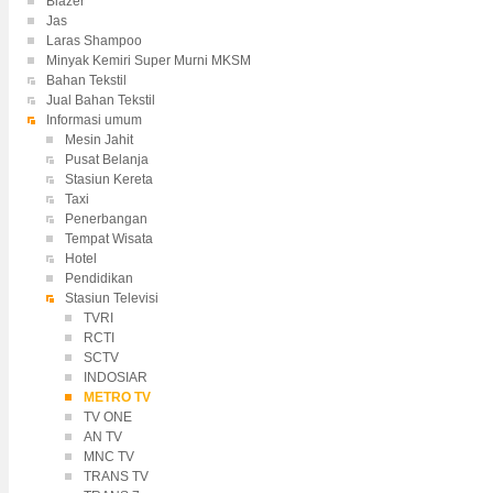
Blazer
Jas
Laras Shampoo
Minyak Kemiri Super Murni MKSM
Bahan Tekstil
Jual Bahan Tekstil
Informasi umum
Mesin Jahit
Pusat Belanja
Stasiun Kereta
Taxi
Penerbangan
Tempat Wisata
Hotel
Pendidikan
Stasiun Televisi
TVRI
RCTI
SCTV
INDOSIAR
METRO TV
TV ONE
AN TV
MNC TV
TRANS TV