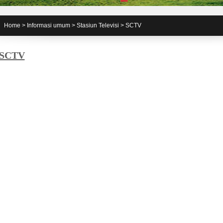
Home
>
Informasi umum
>
Stasiun Televisi
>
SCTV
SCTV