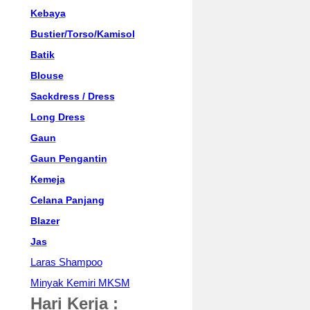
Kebaya
Bustier/Torso/Kamisol
Batik
Blouse
Sackdress / Dress
Long Dress
Gaun
Gaun Pengantin
Kemeja
Celana Panjang
Blazer
Jas
Laras Shampoo
Minyak Kemiri MKSM
Hari Kerja :