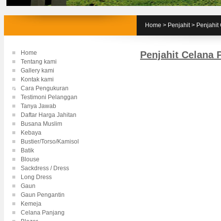
Home
>
Penjahit
>
Penjahit
Home
Penjahit Celana 
Tentang kami
Gallery kami
Kontak kami
Cara Pengukuran
Testimoni Pelanggan
Tanya Jawab
Daftar Harga Jahitan
Busana Muslim
Kebaya
Bustier/Torso/Kamisol
Batik
Blouse
Sackdress / Dress
Long Dress
Gaun
Gaun Pengantin
Kemeja
Celana Panjang