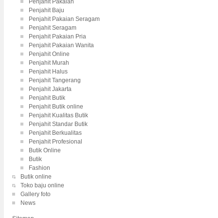
Penjahit Pakaian
Penjahit Baju
Penjahit Pakaian Seragam
Penjahit Seragam
Penjahit Pakaian Pria
Penjahit Pakaian Wanita
Penjahit Online
Penjahit Murah
Penjahit Halus
Penjahit Tangerang
Penjahit Jakarta
Penjahit Butik
Penjahit Butik online
Penjahit Kualitas Butik
Penjahit Standar Butik
Penjahit Berkualitas
Penjahit Profesional
Butik Online
Butik
Fashion
Butik online
Toko baju online
Gallery foto
News