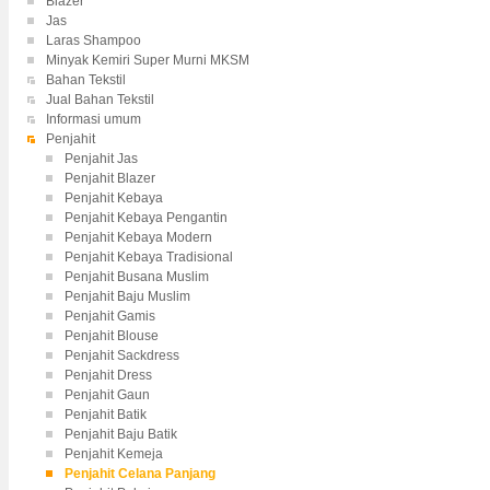
Blazer
Jas
Laras Shampoo
Minyak Kemiri Super Murni MKSM
Bahan Tekstil
Jual Bahan Tekstil
Informasi umum
Penjahit
Penjahit Jas
Penjahit Blazer
Penjahit Kebaya
Penjahit Kebaya Pengantin
Penjahit Kebaya Modern
Penjahit Kebaya Tradisional
Penjahit Busana Muslim
Penjahit Baju Muslim
Penjahit Gamis
Penjahit Blouse
Penjahit Sackdress
Penjahit Dress
Penjahit Gaun
Penjahit Batik
Penjahit Baju Batik
Penjahit Kemeja
Penjahit Celana Panjang