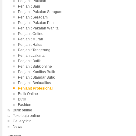
Penjahit Pakaian
Penjahit Baju
Penjahit Pakaian Seragam
Penjahit Seragam
Penjahit Pakaian Pria
Penjahit Pakaian Wanita
Penjahit Online
Penjahit Murah
Penjahit Halus
Penjahit Tangerang
Penjahit Jakarta
Penjahit Butik
Penjahit Butik online
Penjahit Kualitas Butik
Penjahit Standar Butik
Penjahit Berkualitas
Penjahit Profesional
Butik Online
Butik
Fashion
Butik online
Toko baju online
Gallery foto
News