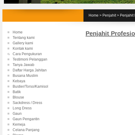
Home
>
Penjahit
>
Penjahit 
Home
Penjahit Profesi
Tentang kami
Gallery kami
Kontak kami
Cara Pengukuran
Testimoni Pelanggan
Tanya Jawab
Daftar Harga Jahitan
Busana Muslim
Kebaya
Bustier/Torso/Kamisol
Batik
Blouse
Sackdress / Dress
Long Dress
Gaun
Gaun Pengantin
Kemeja
Celana Panjang