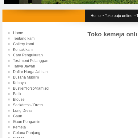
Home
>
Toko baju online
>
Home
Toko kemeja onl
Tentang kami
Gallery kami
Kontak kami
Cara Pengukuran
Testimoni Pelanggan
Tanya Jawab
Daftar Harga Jahitan
Busana Muslim
Kebaya
Bustier/Torso/Kamisol
Batik
Blouse
Sackdress / Dress
Long Dress
Gaun
Gaun Pengantin
Kemeja
Celana Panjang