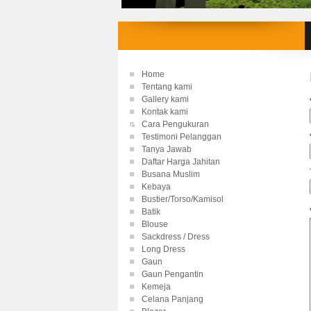
Home
Tentang kami
Gallery kami
Kontak kami
Cara Pengukuran
Testimoni Pelanggan
Tanya Jawab
Daftar Harga Jahitan
Busana Muslim
Kebaya
Bustier/Torso/Kamisol
Batik
Blouse
Sackdress / Dress
Long Dress
Gaun
Gaun Pengantin
Kemeja
Celana Panjang