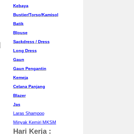
Kebaya
Bustier/Torso/Kamisol
Batik
Blouse
Sackdress / Dress
Long Dress
Gaun
Gaun Pengantin
Kemeja
Celana Panjang
Blazer
Jas
Laras Shampoo
Minyak Kemiri MKSM
Hari Kerja :