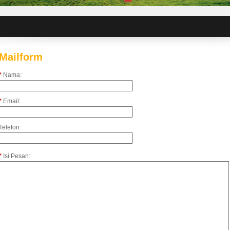
Mailform
*
Nama:
*
Email:
Telefon:
*
Isi Pesan: