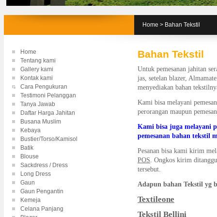
Home
>
Bahan Tekstil
Home
Bahan Tekstil
Tentang kami
Untuk pemesanan jahitan sera
Gallery kami
Kontak kami
jas, setelan blazer, Almamate
Cara Pengukuran
menyediakan bahan tekstilny
Testimoni Pelanggan
Kami bisa melayani pemesanan
Tanya Jawab
perorangan maupun pemesana
Daftar Harga Jahitan
Busana Muslim
Kami bisa juga melayani p
Kebaya
pemesanan bahan tekstil m
Bustier/Torso/Kamisol
Batik
Pesanan bisa kami kirim mela
Blouse
POS
. Ongkos kirim ditanggu
Sackdress / Dress
tersebut.
Long Dress
Gaun
Adapun bahan Tekstil yg b
Gaun Pengantin
Textileone
Kemeja
Celana Panjang
Tekstil Bellini