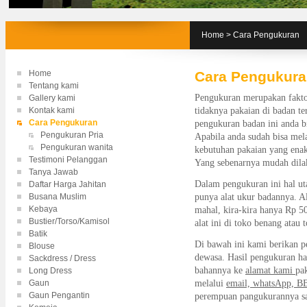
Home
>
Cara Pengukuran
Home
Cara Pengukur
Tentang kami
Pengukuran merupakan fakto
Gallery kami
Kontak kami
tidaknya pakaian di badan te
Cara Pengukuran
pengukuran badan ini anda bi
Pengukuran Pria
Apabila anda sudah bisa me
Pengukuran wanita
kebutuhan pakaian yang enak
Testimoni Pelanggan
Yang sebenarnya mudah dilak
Tanya Jawab
Dalam pengukuran ini hal ut
Daftar Harga Jahitan
Busana Muslim
punya alat ukur badannya. Al
Kebaya
mahal, kira-kira hanya Rp 500
Bustier/Torso/Kamisol
alat ini di toko benang atau t
Batik
Di bawah ini kami berikan p
Blouse
dewasa. Hasil pengukuran ha
Sackdress / Dress
bahannya ke
alamat kami
pa
Long Dress
Gaun
melalui
email, whatsApp, 
Gaun Pengantin
perempuan pangukurannya sa