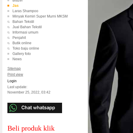
Blazer
Jas
Laras Shampoo
Minyak Kemiri Super Murni MKSM
Bahan Tekstil
Jual Bahan Tekstil
Informasi umum
Penjahit
Butik online
Toko baju online
Gallery foto
News
Sitemap
Print view
Login
Last update:
November 25, 2022, 03:42
Beli produk klik