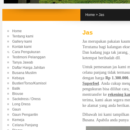
Home
>
Jas
Home
Jas
Tentang kami
Jas merupakan pakaian kaum 
Gallery kami
Kontak kami
Terutama bagi kalangan ekseku
Cara Pengukuran
Dan kadang juga tak jarang, 
Testimoni Pelanggan
ketempat beribadah dll.
Tanya Jawab
Untuk pemesanan jas kami me
Daftar Harga Jahitan
celana panjang tidak termas
Busana Muslim
dengan harga
Rp 1.300.000
Kebaya
Bustier/Torso/Kamisol
Superfeel
. Anda cukup meng
Batik
pengukuran bisa dilihat cara
Blouse
mentransfer ke
rekening ka
Sackdress / Dress
terima, kami akan segera me
Long Dress
ke alamat yang anda berikan
Gaun
Dibawah ini kami tampilkan 
Gaun Pengantin
Kemeja
Busana. Apabila anda punya m
Celana Panjang