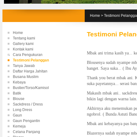
Home
>
Testimoni Pelangg
Home
Testimoni Pela
Tentang kami
Gallery kami
Kontak kami
Mbak ani trima kasih ya... k
Cara Pengukuran
Testimoni Pelanggan
Blousenya sudah nyampe mba
Tanya Jawab
banget. Saya suka... ( Ibu A
Daftar Harga Jahitan
Busana Muslim
Thank you berat mbak ani. 
Kebaya
suka payetannya... serasi ba
Bustier/Torso/Kamisol
Makasih mbak ani.. sackdres
Batik
Blouse
bikin lagi dengan warna lain.
Sackdress / Dress
Akhirnya aku menemukan pen
Long Dress
ngobrol. ( Bunda Astuti Ban
Gaun
Gaun Pengantin
Mbak ani kebayanya pas bange
Kemeja
Celana Panjang
Blazernya sudah nyampe mbak