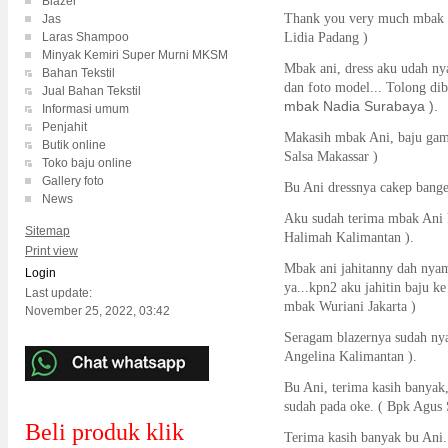
Blazer
Thank you very much mbak a
Jas
Laras Shampoo
Lidia Padang )
Minyak Kemiri Super Murni MKSM
Mbak ani, dress aku udah n
Bahan Tekstil
dan foto model... Tolong dib
Jual Bahan Tekstil
mbak Nadia Surabaya ).
Informasi umum
Penjahit
Makasih mbak Ani, baju gami
Butik online
Salsa Makassar )
Toko baju online
Gallery foto
Bu Ani dressnya cakep banget
News
Aku sudah terima mbak Ani 
Sitemap
Halimah Kalimantan ).
Print view
Mbak ani jahitanny dah nyam
Login
ya...kpn2 aku jahitin baju k
Last update:
mbak Wuriani Jakarta )
November 25, 2022, 03:42
Seragam blazernya sudah nyam
Angelina Kalimantan ).
Bu Ani, terima kasih banya
sudah pada oke. ( Bpk Agus
Beli produk klik
Terima kasih banyak bu Ani.